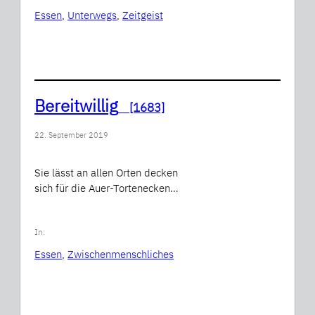
Essen
, 
Unterwegs
, 
Zeitgeist
Bereitwillig
[1683]
22. September 2019
Sie lässt an allen Orten decken
sich für die Auer-Tortenecken…
In:
Essen
, 
Zwischenmenschliches