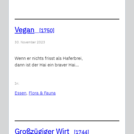
Vegan
[1750]
30. November 2023
Wenn er nichts frisst als Haferbrei,
dann ist der Hai ein braver Hai…
In:
Essen
, 
Flora & Fauna
Großzügiger Wirt
[1744]