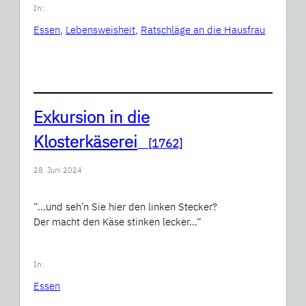
In:
Essen
, 
Lebensweisheit
, 
Ratschläge an die Hausfrau
Exkursion in die
Klosterkäserei
[1762]
28. Juni 2024
“…und seh’n Sie hier den linken Stecker?
Der macht den Käse stinken lecker…“
In:
Essen