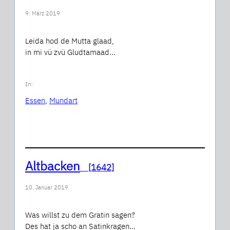
9. März 2019
Leida hod de Mutta glaad,
in mi vü zvü Gludtamaad…
In:
Essen
, 
Mundart
Altbacken
[1642]
10. Januar 2019
Was willst zu dem Gratin sagen?
Des hat ja scho an Satinkragen…