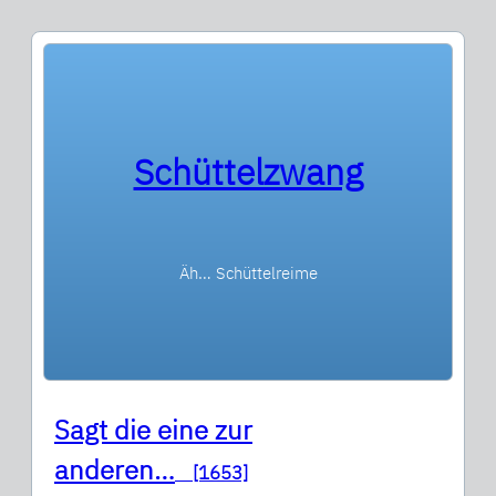
Schüttelzwang
Äh… Schüttelreime
Sagt die eine zur
anderen…
[1653]