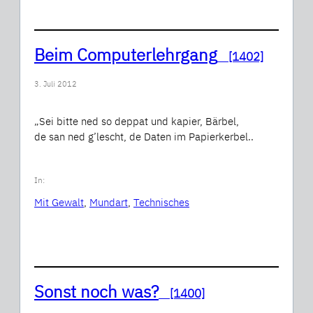
Beim Computerlehrgang
[1402]
3. Juli 2012
„Sei bitte ned so deppat und kapier, Bärbel,
de san ned g’lescht, de Daten im Papierkerbel..
In:
Mit Gewalt
, 
Mundart
, 
Technisches
Sonst noch was?
[1400]