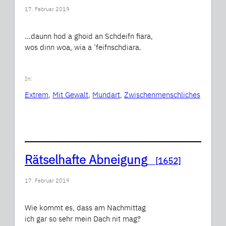
17. Februar 2019
…daunn hod a ghoid an Schdeifn fiara,
wos dinn woa, wia a ’feifnschdiara.
In:
Extrem
, 
Mit Gewalt
, 
Mundart
, 
Zwischenmenschliches
Rätselhafte Abneigung
[1652]
17. Februar 2019
Wie kommt es, dass am Nachmittag
ich gar so sehr mein Dach nit mag?