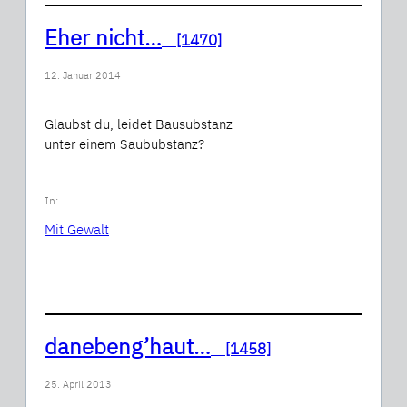
Eher nicht…
[1470]
12. Januar 2014
Glaubst du, leidet Bausubstanz
unter einem Saububstanz?
In:
Mit Gewalt
danebeng’haut…
[1458]
25. April 2013