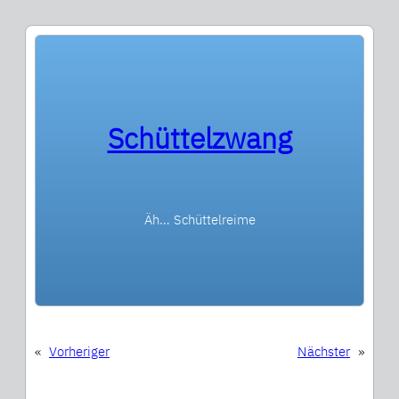
Schüttelzwang
Äh… Schüttelreime
«
Vorheriger
Nächster
»