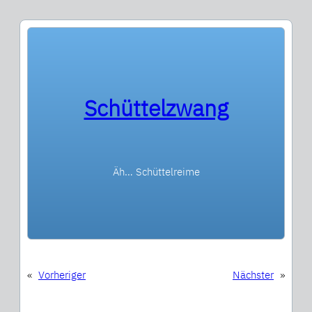
Schüttelzwang
Äh… Schüttelreime
«
Vorheriger
Nächster
»