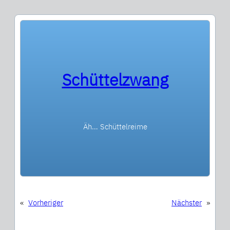
Schüttelzwang
Äh… Schüttelreime
«
Vorheriger
Nächster
»