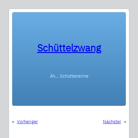
Schüttelzwang
Äh… Schüttelreime
«
Vorheriger
Nächster
»