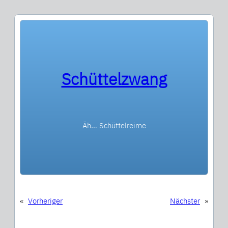
Schüttelzwang
Äh… Schüttelreime
«
Vorheriger
Nächster
»