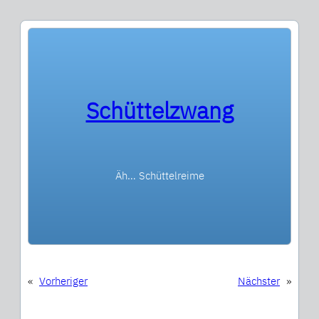
Schüttelzwang
Äh… Schüttelreime
«
Vorheriger
Nächster
»