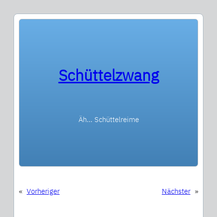
Schüttelzwang
Äh… Schüttelreime
«
Vorheriger
Nächster
»