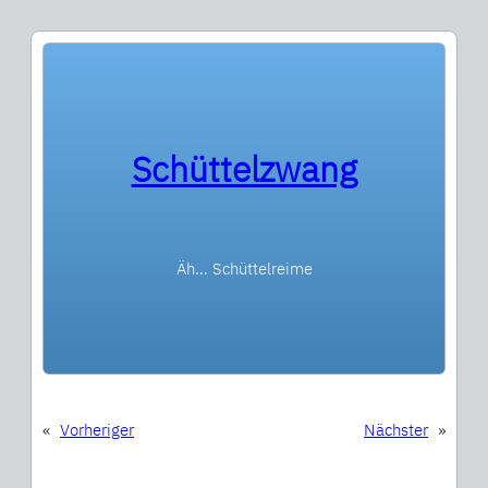
Schüttelzwang
Äh… Schüttelreime
«
Vorheriger
Nächster
»