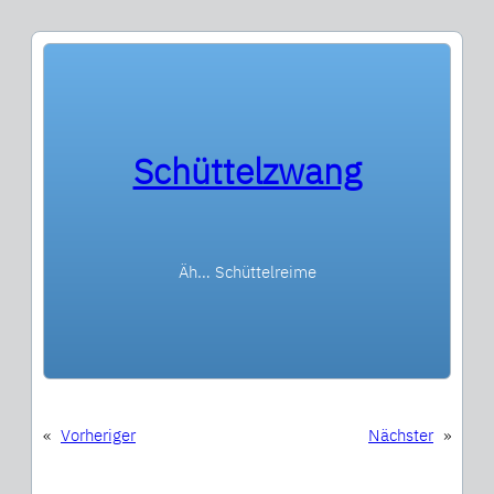
Schüttelzwang
Äh… Schüttelreime
«
Vorheriger
Nächster
»