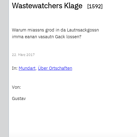
Wastewatchers Klage
[1592]
Warum miassns grod in da Lautnsackgossn
imma eanan vasautn Gack lossen?
22. März 2017
In:
Mundart
, 
Über Ortschaften
Von:
Gustav