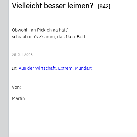
Vielleicht besser leimen?
[842]
Obwohl i an Pick eh aa hätt‘
schraub ich’s z’samm, das Ikea-Bett.
25. Juli 2008
In:
Aus der Wirtschaft
, 
Extrem
, 
Mundart
Von:
Martin