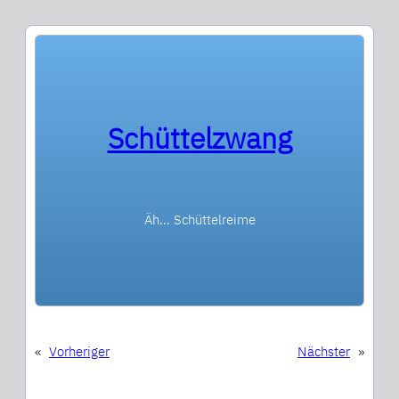
Schüttelzwang
Äh… Schüttelreime
«
Vorheriger
Nächster
»