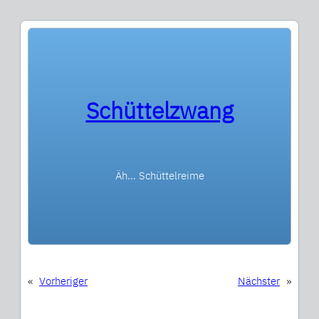
Schüttelzwang
Äh… Schüttelreime
«
Vorheriger
Nächster
»