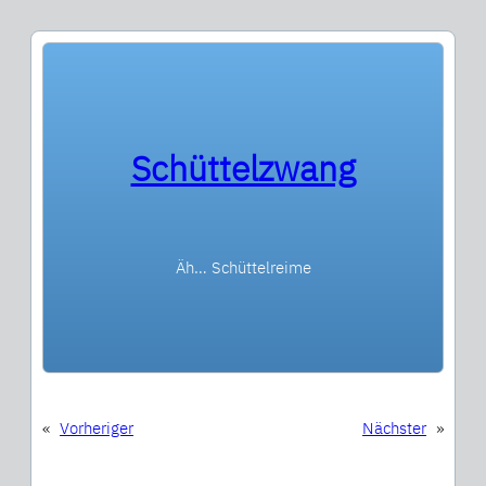
Schüttelzwang
Äh… Schüttelreime
«
Vorheriger
Nächster
»