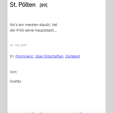
St. Pölten
[89]
Wo’s am meisten staubt, hat
der Pröll seine Hauptstadt…
26. Mai 2007
In:
Prominenz
, 
Über Ortschaften
, 
Zeitgeist
Von:
Gustav