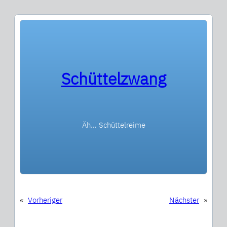
Schüttelzwang
Äh… Schüttelreime
«
Vorheriger
Nächster
»