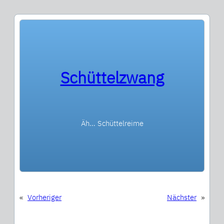
Schüttelzwang
Äh… Schüttelreime
«
Vorheriger
Nächster
»