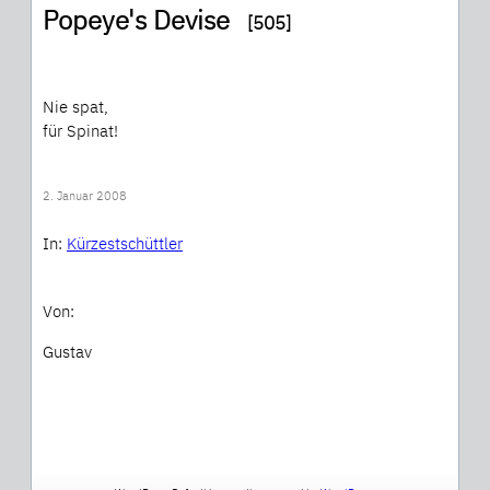
Popeye's Devise
[505]
Nie spat,
für Spinat!
2. Januar 2008
In:
Kürzestschüttler
Von:
Gustav