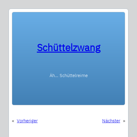
Schüttelzwang
Äh… Schüttelreime
«
Vorheriger
Nächster
»