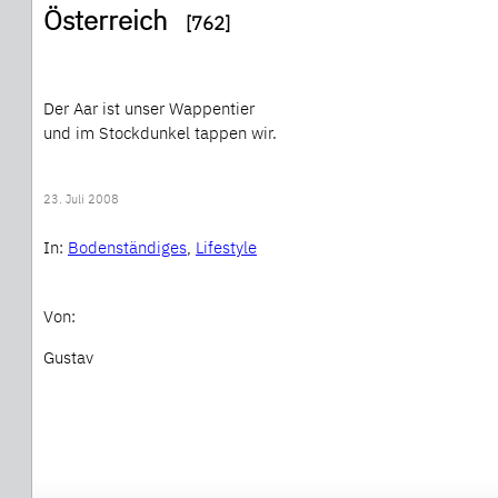
Österreich
[762]
Der Aar ist unser Wappentier
und im Stockdunkel tappen wir.
23. Juli 2008
In:
Bodenständiges
, 
Lifestyle
Von:
Gustav