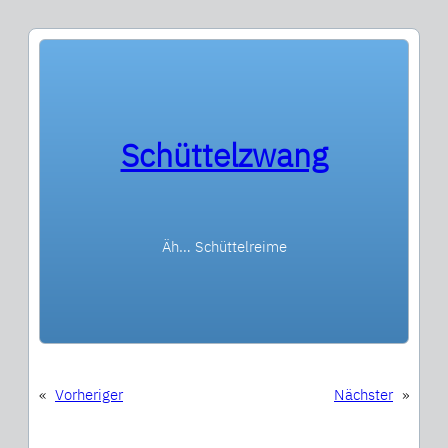
Schüttelzwang
Äh… Schüttelreime
«
Vorheriger
Nächster
»