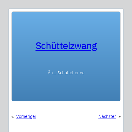
Schüttelzwang
Äh… Schüttelreime
«
Vorheriger
Nächster
»