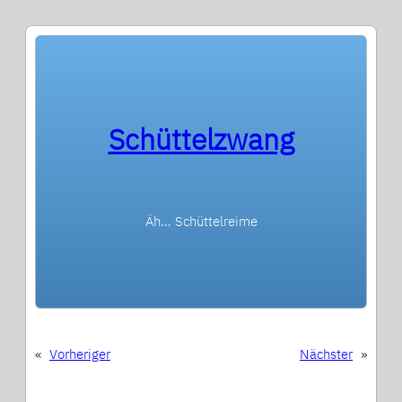
Schüttelzwang
Äh… Schüttelreime
«
Vorheriger
Nächster
»