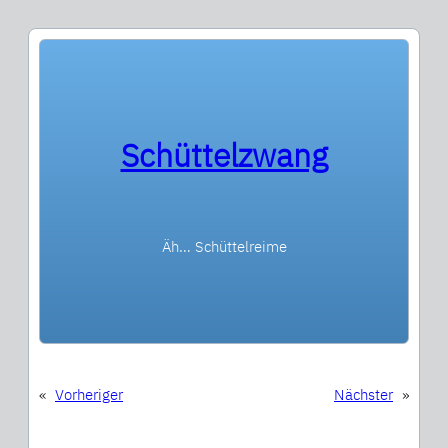
Schüttelzwang
Äh… Schüttelreime
«
Vorheriger
Nächster
»