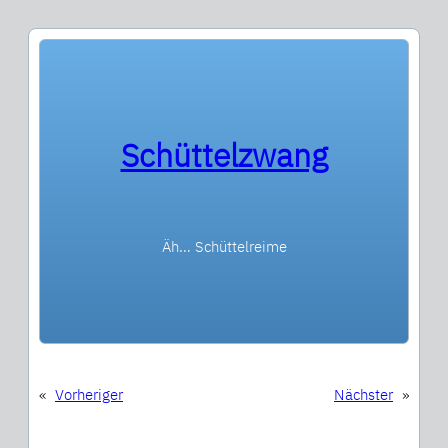
Schüttelzwang
Äh… Schüttelreime
«
Vorheriger
Nächster
»