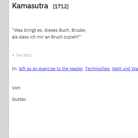
Kamasutra
[1712]
“Was bringt es, dieses Buch, Bruder,
als dass ich mir an Bruch zuzieh?“
4. Juni 2021
In:
left as an exercise to the reader
, 
Technisches
, 
Welt und W
Von:
Gustav