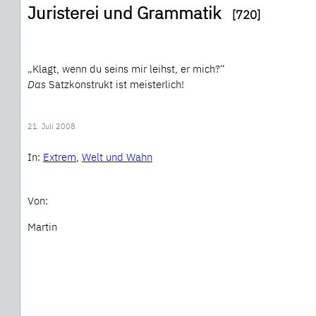
Juristerei und Grammatik
[720]
„Klagt, wenn du seins mir leihst, er mich?“
Das
Satzkonstrukt ist meisterlich!
21. Juli 2008
In:
Extrem
, 
Welt und Wahn
Von:
Martin