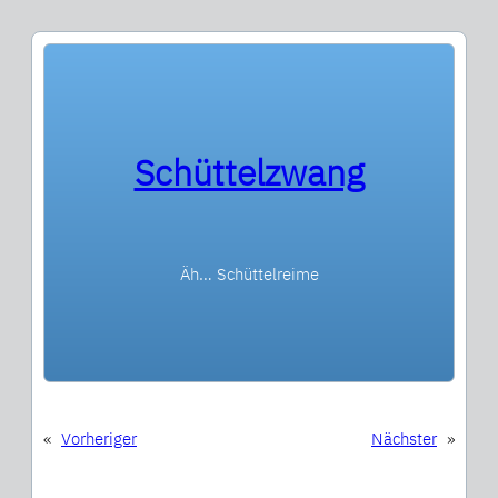
Schüttelzwang
Äh… Schüttelreime
«
Vorheriger
Nächster
»