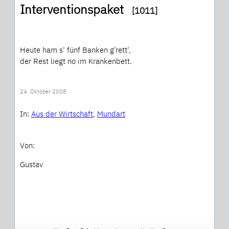
Interventionspaket
[1011]
Heute ham s‘ fünf Banken g’rett‘,
der Rest liegt no im Krankenbett.
24. Oktober 2008
In:
Aus der Wirtschaft
, 
Mundart
Von:
Gustav