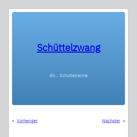
Schüttelzwang
Äh… Schüttelreime
«
Vorheriger
Nächster
»