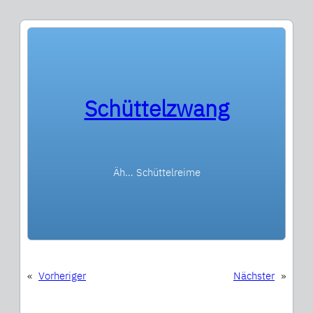
Schüttelzwang
Äh… Schüttelreime
«
Vorheriger
Nächster
»