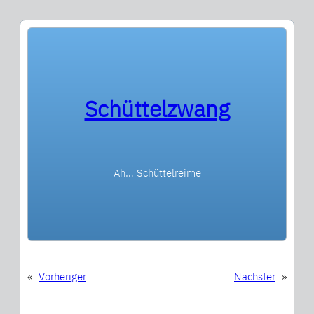
Schüttelzwang
Äh… Schüttelreime
«
Vorheriger
Nächster
»