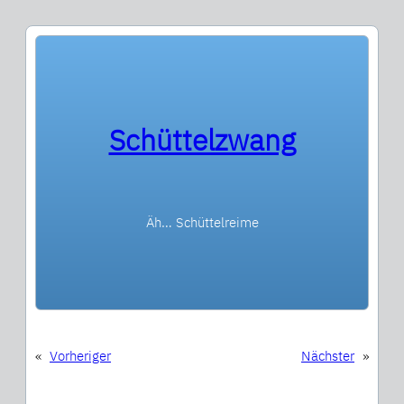
Schüttelzwang
Äh… Schüttelreime
«
Vorheriger
Nächster
»