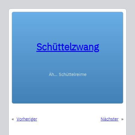
Schüttelzwang
Äh… Schüttelreime
«
Vorheriger
Nächster
»