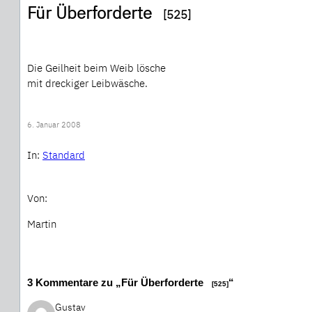
Für Überforderte
[525]
Die Geilheit beim Weib lösche
mit dreckiger Leibwäsche.
6. Januar 2008
In:
Standard
Von:
Martin
3 Kommentare zu „Für Überforderte
“
[525]
Gustav