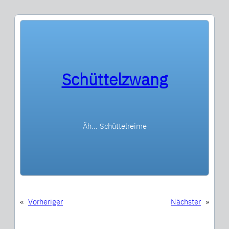
Schüttelzwang
Äh… Schüttelreime
«
Vorheriger
Nächster
»