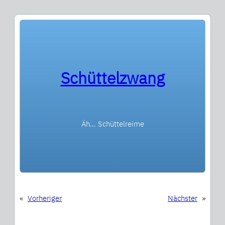
Schüttelzwang
Äh… Schüttelreime
«
Vorheriger
Nächster
»