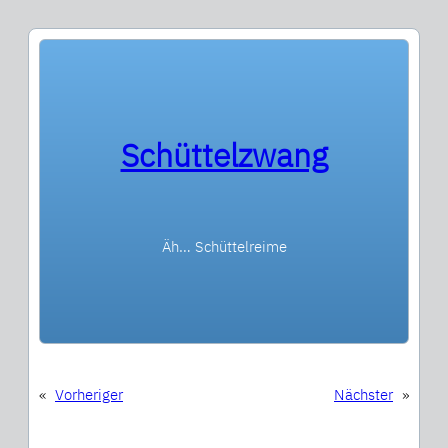
Schüttelzwang
Äh… Schüttelreime
«
Vorheriger
Nächster
»