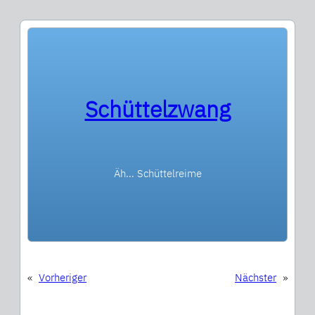
Schüttelzwang
Äh… Schüttelreime
«
Vorheriger
Nächster
»