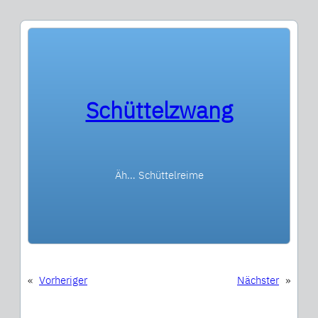
Schüttelzwang
Äh… Schüttelreime
«
Vorheriger
Nächster
»