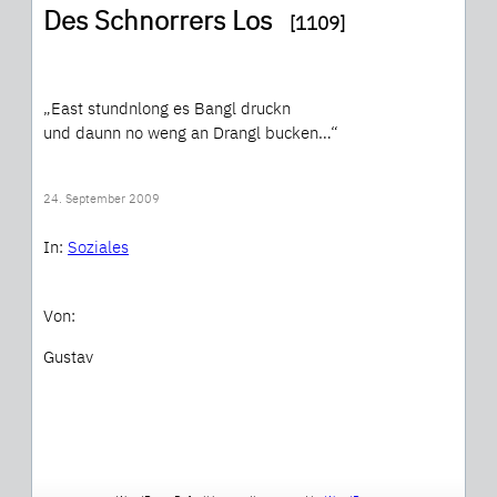
Des Schnorrers Los
[1109]
„East stundnlong es Bangl druckn
und daunn no weng an Drangl bucken…“
24. September 2009
In:
Soziales
Von:
Gustav