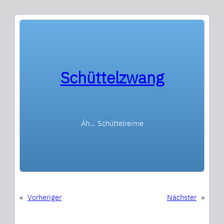
Schüttelzwang
Äh… Schüttelreime
«
Vorheriger
Nächster
»