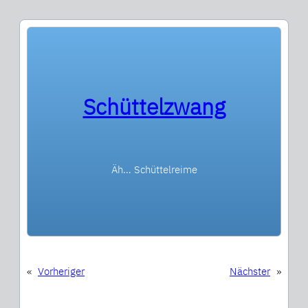
Schüttelzwang
Äh… Schüttelreime
«
Vorheriger
Nächster
»