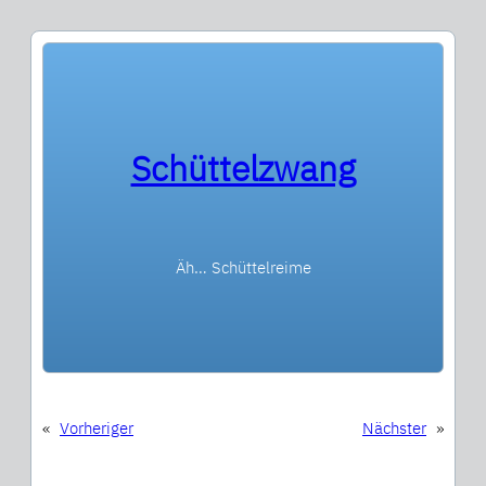
Schüttelzwang
Äh… Schüttelreime
«
Vorheriger
Nächster
»