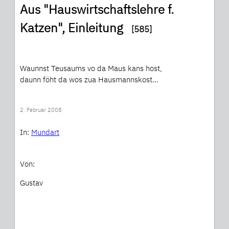
Aus "Hauswirtschaftslehre f.
Katzen", Einleitung
[585]
Waunnst Teusaums vo da Maus kans host,
daunn föht da wos zua Hausmannskost…
2. Februar 2008
In:
Mundart
Von:
Gustav