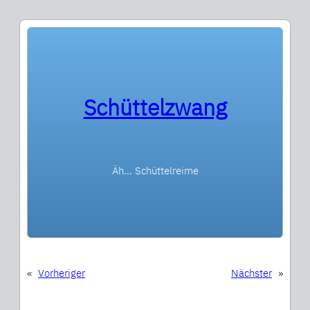
Schüttelzwang
Äh… Schüttelreime
«
Vorheriger
Nächster
»