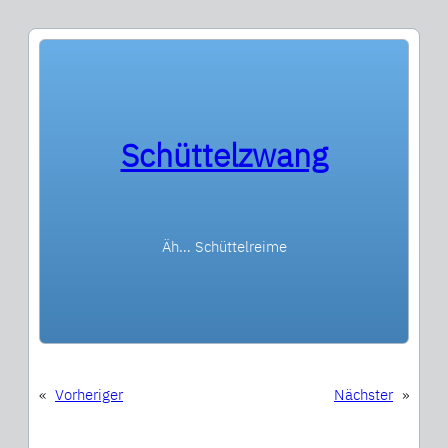
Schüttelzwang
Äh… Schüttelreime
«
Vorheriger
Nächster
»