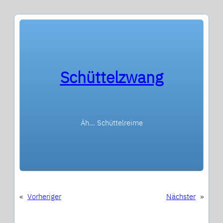
Schüttelzwang
Äh… Schüttelreime
«
Vorheriger
Nächster
»