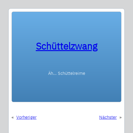
Schüttelzwang
Äh… Schüttelreime
«
Vorheriger
Nächster
»